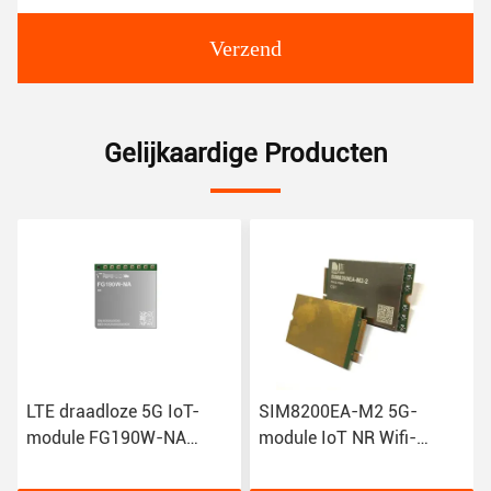
Verzend
Gelijkaardige Producten
LTE draadloze 5G IoT-
SIM8200EA-M2 5G-
module FG190W-NA
module IoT NR Wifi-
FG180-NA FM190-GL IoT
modems R15 NSA SA
GSM Gprs-module
Sub-6GHz M.2 draadloze