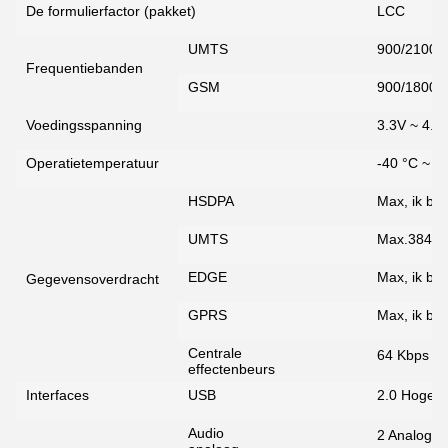
De formulierfactor (pakket)
LCC
UMTS
900/2100
Frequentiebanden
GSM
900/1800
Voedingsspanning
3.3V ~ 4.3V
Operatietemperatuur
-40 °C ~ +
HSDPA
Max, ik ben
UMTS
Max.384Kb
EDGE
Max, ik be
Gegevensoverdracht
GPRS
Max, ik be
Centrale
64 Kbps
effectenbeurs
Interfaces
USB
2.0 Hoge s
Audio
2 Analoge i