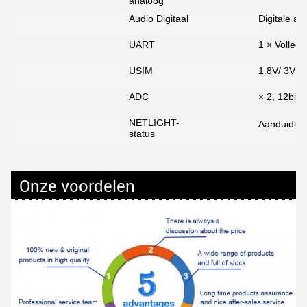
analoog
Audio Digitaal
Digitale au
UART
1 × Volledi
USIM
1.8V/ 3V
ADC
× 2, 12bits
NETLIGHT-
Aanduiding
status
Onze voordelen