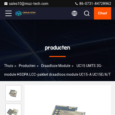
sales10@muz-tech.com
86-0731-84728962
Citaat
producten
Thuis
>
Producten
>
Draadloze Module
>
UC15 UMTS 3G-
module HSDPA LCC-pakket draadloos module UC15-A UC15E/A/T