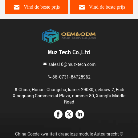
module Sim8300G
Vind de beste prijs
Vind de beste prijs
Muz Tech Co.,Ltd
sales10@muz-tech.com
86-0731-84728962
China, Hunan, Changsha, kamer 29030, gebouw 2, Fudi
Xingguang Commercial Plaza, nummer 80, Xiangfu Middle
Road
China Goede kwaliteit draadloze module Auteursrecht ©