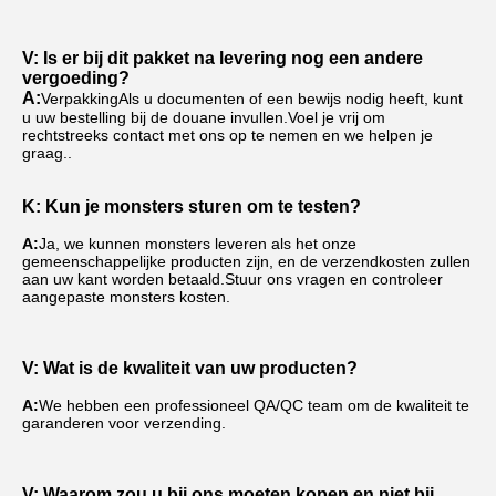
V: Is er bij dit pakket na levering nog een andere 
vergoeding?
A:
Verpakking
Als u documenten of een bewijs nodig heeft, kunt 
u uw bestelling bij de douane invullen.Voel je vrij om 
rechtstreeks contact met ons op te nemen en we helpen je 
graag..
K: Kun je monsters sturen om te testen?
A:
Ja, we kunnen monsters leveren als het onze 
gemeenschappelijke producten zijn, en de verzendkosten zullen 
aan uw kant worden betaald.Stuur ons vragen en controleer 
aangepaste monsters kosten.
V: Wat is de kwaliteit van uw producten?
A:
We hebben een professioneel QA/QC team om de kwaliteit te 
garanderen voor verzending.
V: Waarom zou u bij ons moeten kopen en niet bij 