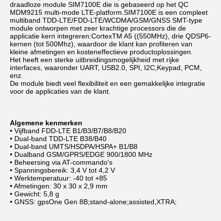
draadloze module SIM7100E die is gebaseerd op het QC 
MDM9215 multi-mode LTE-platform.SIM7100E is een compleet 
multiband TDD-LTE/FDD-LTE/WCDMA/GSM/GNSS SMT-type 
module ontworpen met zeer krachtige processors die de 
applicatie kern integreren:CortexTM A5 ((550MHz), drie QDSP6-
kernen (tot 500Mhz), waardoor de klant kan profiteren van 
kleine afmetingen en kosteneffectieve productoplossingen.
Het heeft een sterke uitbreidingsmogelijkheid met rijke 
interfaces, waaronder UART, USB2.0, SPI, I2C,Keypad, PCM, 
enz.
De module biedt veel flexibiliteit en een gemakkelijke integratie 
voor de applicaties van de klant.
Algemene kenmerken
• Vijfband FDD-LTE B1/B3/B7/B8/B20
• Dual-band TDD-LTE B38/B40
• Dual-band UMTS/HSDPA/HSPA+ B1/B8
• Dualband GSM/GPRS/EDGE 900/1800 MHz
• Beheersing via AT-commando's
• Spanningsbereik: 3,4 V tot 4,2 V
• Werktemperatuur: -40 tot +85
• Afmetingen: 30 x 30 x 2,9 mm
• Gewicht: 5,8 g
• GNSS: gpsOne Gen 8B;stand-alone;assisted,XTRA;