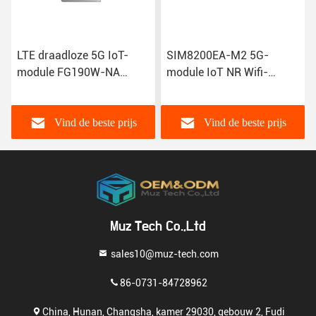
LTE draadloze 5G IoT-
SIM8200EA-M2 5G-
module FG190W-NA
module IoT NR Wifi-
FG180-NA FM190-GL IoT
modems R15 NSA SA
GSM Gprs-module
Sub-6GHz M.2 draadloze
module Sim8300G
Vind de beste prijs
Vind de beste prijs
Muz Tech Co.,Ltd
sales10@muz-tech.com
86-0731-84728962
China, Hunan, Changsha, kamer 29030, gebouw 2, Fudi