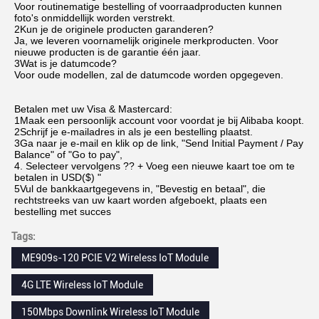
Voor routinematige bestelling of voorraadproducten kunnen 
foto's onmiddellijk worden verstrekt.
2Kun je de originele producten garanderen?
Ja, we leveren voornamelijk originele merkproducten. Voor 
nieuwe producten is de garantie één jaar.
3Wat is je datumcode?
Voor oude modellen, zal de datumcode worden opgegeven.
Betalen met uw Visa & Mastercard:
1Maak een persoonlijk account voor voordat je bij Alibaba koopt.
2Schrijf je e-mailadres in als je een bestelling plaatst.
3Ga naar je e-mail en klik op de link, "Send Initial Payment / Pay 
Balance" of "Go to pay",
4. Selecteer vervolgens ?? + Voeg een nieuwe kaart toe om te 
betalen in USD($) "
5Vul de bankkaartgegevens in, "Bevestig en betaal", die 
rechtstreeks van uw kaart worden afgeboekt, plaats een 
bestelling met succes
Tags:
ME909s-120 PCIE V2 Wireless IoT Module
4G LTE Wireless IoT Module
150Mbps Downlink Wireless IoT Module