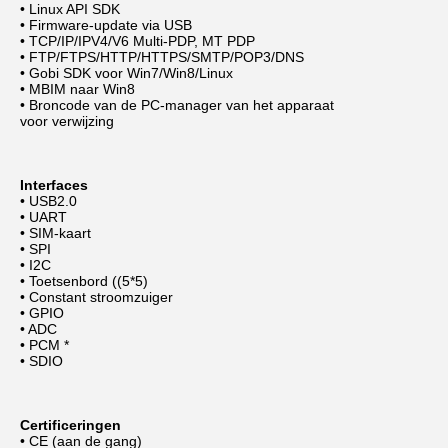
• Linux API SDK
• Firmware-update via USB
• TCP/IP/IPV4/V6 Multi-PDP, MT PDP
• FTP/FTPS/HTTP/HTTPS/SMTP/POP3/DNS
• Gobi SDK voor Win7/Win8/Linux
• MBIM naar Win8
• Broncode van de PC-manager van het apparaat
voor verwijzing
Interfaces
• USB2.0
• UART
• SIM-kaart
• SPI
• I2C
• Toetsenbord ((5*5)
• Constant stroomzuiger
• GPIO
• ADC
• PCM *
• SDIO
Certificeringen
• CE (aan de gang)