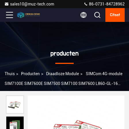
sales10@muz-tech.com
86-0731-84728962
Citaat
producten
Thuis
>
Producten
>
Draadloze Module
>
SIMCom 4G-module
SIM7100E SIM7600E SIM7500 SIM7100 SIM7600 L860-GL-16
L850-GL