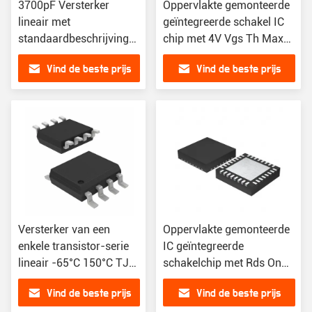
3700pF Versterker
Oppervlakte gemonteerde
lineair met
geïntegreerde schakel IC
standaardbeschrijving
chip met 4V Vgs Th Max
en 80A Tc continue
Idua 250
Vind de beste prijs
Vind de beste prijs
stroomafvoer
Versterker van een
Oppervlakte gemonteerde
enkele transistor-serie
IC geïntegreerde
lineair -65°C 150°C TJ
schakelchip met Rds On
Vgs Max ±20V
Max Id Vgs 10V
Vind de beste prijs
Vind de beste prijs