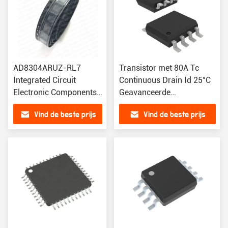
AD8304ARUZ-RL7
Transistor met 80A Tc
Integrated Circuit
Continuous Drain Id 25°C
Electronic Components
Geavanceerde
AD8304ARUZ-RL7 IC
geïntegreerde
Vind de beste prijs
Vind de beste prijs
LOGARITMIC
schakelingen IC's
CONVERTER
Ondersteuning BOM lijst