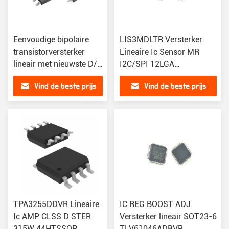
Eenvoudige bipolaire
LIS3MDLTR Versterker
transistorversterker
Lineaire Ic Sensor MR
lineair met nieuwste D/C
I2C/SPI 12LGA
BC846UPNE6327HTSA1
Magnetoresistieve Sensor
Vind de beste prijs
Vind de beste prijs
X, Y, Z As 12-Lga (2x2)
TPA3255DDVR Lineaire
IC REG BOOST ADJ
Ic AMP CLSS D STER
Versterker lineair SOT23-6
315W 44HTSSOP
TLV61046ADBVR