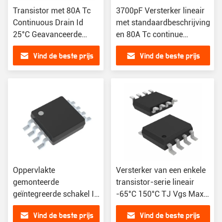
Transistor met 80A Tc
3700pF Versterker lineair
Continuous Drain Id
met standaardbeschrijving
25°C Geavanceerde
en 80A Tc continue
geïntegreerde
stroomafvoer
Vind de beste prijs
Vind de beste prijs
schakelingen IC's
Oppervlakte
Versterker van een enkele
gemonteerde
transistor-serie lineair
geïntegreerde schakel IC
-65°C 150°C TJ Vgs Max
chip met 4V Vgs Th Max
±20V
Vind de beste prijs
Vind de beste prijs
Idua 250