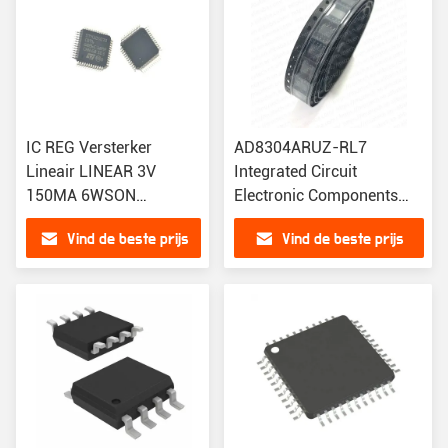
IC REG Versterker
AD8304ARUZ-RL7
Lineair LINEAR 3V
Integrated Circuit
150MA 6WSON
Electronic Components
TPS70930DRVR
AD8304ARUZ-RL7 IC
Vind de beste prijs
Vind de beste prijs
LOGARITMIC CONVERTER
Ondersteuning BOM lijst