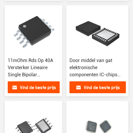
11mOhm Rds Op 40A
Door middel van gat
Versterker Lineaire
elektronische
Single Bipolar
componenten IC-chips
Transistor met 160nC
met 160nC gate lading en
Vind de beste prijs
Vind de beste prijs
Gate Charge
hoge normen