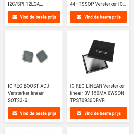
I2C/SPI 12LGA
44HTSSOP Versterker IC
Magnetoresistieve
2-kanaal (stereo) Klasse D
Vind de beste prijs
Vind de beste prijs
Sensor X, Y, Z As 12-Lga
44-HTSSOP
(2x2)
IC REG BOOST ADJ
IC REG LINEAR Versterker
Versterker lineair
lineair 3V 150MA 6WSON
SOT23-6
TPS70930DRVR
TLV61046ADBVR
Vind de beste prijs
Vind de beste prijs