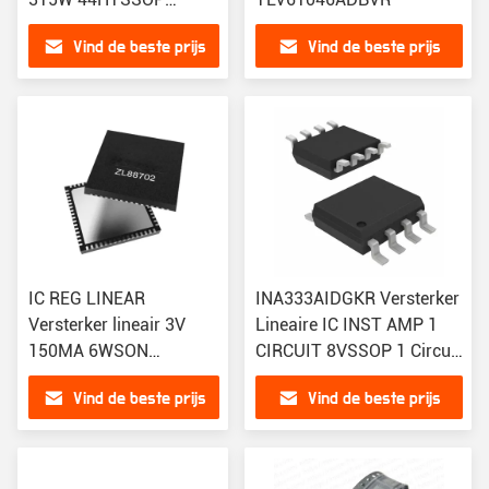
Versterker IC 2-kanaal
Vind de beste prijs
Vind de beste prijs
(stereo) Klasse D 44-
HTSSOP
IC REG LINEAR
INA333AIDGKR Versterker
Versterker lineair 3V
Lineaire IC INST AMP 1
150MA 6WSON
CIRCUIT 8VSSOP 1 Circuit
TPS70930DRVR
Rail-to-Rail 8-VSSOP
Vind de beste prijs
Vind de beste prijs