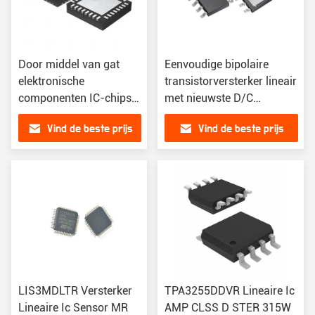
Door middel van gat
Eenvoudige bipolaire
elektronische
transistorversterker lineair
componenten IC-chips
met nieuwste D/C
met 160nC gate lading
BC846UPNE6327HTSA1
Vind de beste prijs
Vind de beste prijs
en hoge normen
LIS3MDLTR Versterker
TPA3255DDVR Lineaire Ic
Lineaire Ic Sensor MR
AMP CLSS D STER 315W