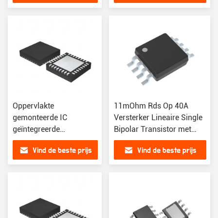
Oppervlakte
11mOhm Rds Op 40A
gemonteerde IC
Versterker Lineaire Single
geïntegreerde
Bipolar Transistor met
schakelchip met Rds On
160nC Gate Charge
Vind de beste prijs
Vind de beste prijs
Max Id Vgs 10V