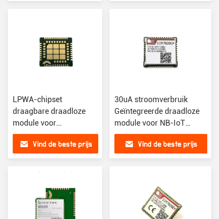
LPWA-chipset
30uA stroomverbruik
draagbare draadloze
Geïntegreerde draadloze
module voor
module voor NB-IoT
RoHSREACHIMDACE
SIM7020E
Vind de beste prijs
Vind de beste prijs
RED ATEXTIMDeutsche
TelekomVodafone