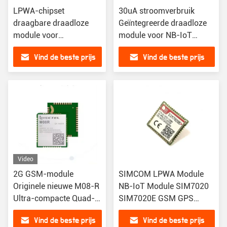
LPWA-chipset
30uA stroomverbruik
draagbare draadloze
Geïntegreerde draadloze
module voor
module voor NB-IoT
RoHSREACHIMDACE
SIM7020E
Vind de beste prijs
Vind de beste prijs
RED ATEXTIMDeutsche
TelekomVodafone
Video
2G GSM-module
SIMCOM LPWA Module
Originele nieuwe M08-R
NB-IoT Module SIM7020
Ultra-compacte Quad-
SIM7020E GSM GPS
band GSM/GPRS-
GPRS Modules SIM7020C
Vind de beste prijs
Vind de beste prijs
module M08R
SIM7020G