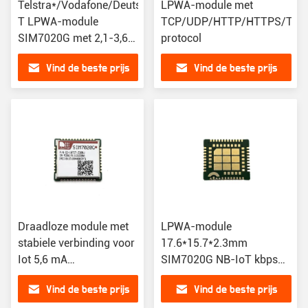
Telstra*/Vodafone/Deutsche
LPWA-module met
T LPWA-module
TCP/UDP/HTTP/HTTPS/TL
SIM7020G met 2,1-3,6V
protocol
voedingsspanningsbereik
Vind de beste prijs
Vind de beste prijs
Draadloze module met
LPWA-module
stabiele verbinding voor
17.6*15.7*2.3mm
Iot 5,6 mA
SIM7020G NB-IoT kbps
stroomverbruik
126 DL /150 UL voor
Vind de beste prijs
Vind de beste prijs
toepassingen