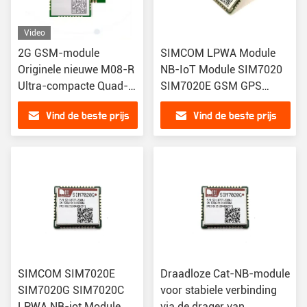
Video
2G GSM-module
SIMCOM LPWA Module
Originele nieuwe M08-R
NB-IoT Module SIM7020
Ultra-compacte Quad-
SIM7020E GSM GPS
band GSM/GPRS-
GPRS Modules SIM7020C
Vind de beste prijs
Vind de beste prijs
module M08R
SIM7020G
M08RMA-04-STD
SIMCOM SIM7020E
Draadloze Cat-NB-module
SIM7020G SIM7020C
voor stabiele verbinding
LPWA NB-iot Module
via de drager van