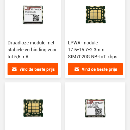
Draadloze module met
LPWA-module
stabiele verbinding voor
17.6*15.7*2.3mm
Iot 5,6 mA
SIM7020G NB-IoT kbps
stroomverbruik
126 DL /150 UL voor
Vind de beste prijs
Vind de beste prijs
toepassingen