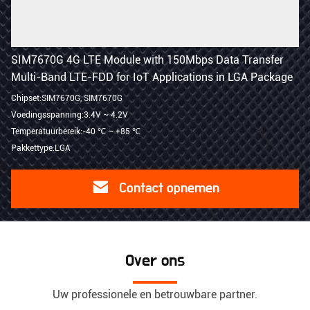
SIM7670G 4G LTE Module with 150Mbps Data Transfer
Multi-Band LTE-FDD for IoT Applications in LGA Package
Chipset:SIM7670G, SIM7670G
Voedingsspanning:3.4V ~ 4.2V
Temperatuurbereik:-40 ℃ ~ +85 ℃
Pakkettype:LGA
Contact opnemen
Over ons
Uw professionele en betrouwbare partner.