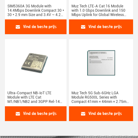
SIM5360A 3G Module with
Muz Tech LTE-A Cat 16 Module
14.4Mbps Downlink Compact 30 *
with 1.0 Gbps Downlink and 150
30 * 2.9 mm Size and 3.4V ~ 4.2V
Mbps Uplink for Global Wireless
Supply Voltage for IoT Solutions
Connectivity
Vind de beste prijs
Vind de beste prijs
Ultra-Compact NB-IoT LTE
Muz Tech 5G Sub-6GHz LGA
Module with LTE Cat
Module RG500L Series with
M1/NB1/NB2 and 3GPP Rel-14
Compact 41mm × 44mm × 2.75mm
Compliance in 14.9mm × 12.9mm
Size and Extended -40°C to +85°C
× 1.9mm LPWA Module
Temperature Range
Vind de beste prijs
Vind de beste prijs