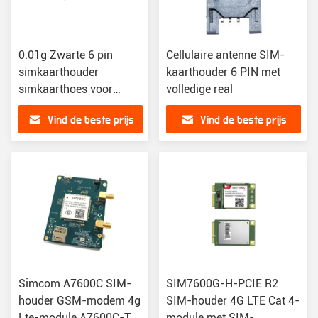
0.01g Zwarte 6 pin
Cellulaire antenne SIM-
simkaarthouder
kaarthouder 6 PIN met
simkaarthoes voor
volledige real
veelzijdige
Vind de beste prijs
Vind de beste prijs
compatibiliteit
Simcom A7600C SIM-
SIM7600G-H-PCIE R2
houder GSM-modem 4g
SIM-houder 4G LTE Cat 4-
Lte-module A7600C-TE-
module met SIM-