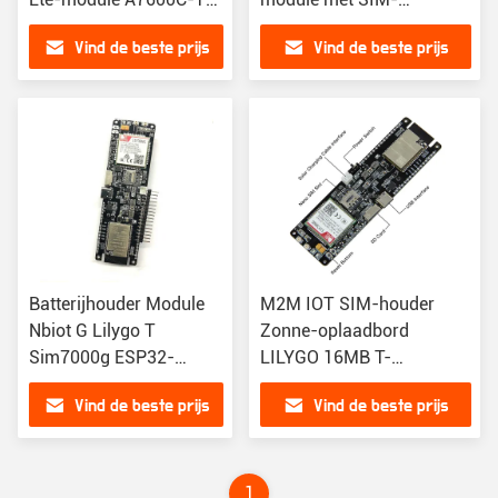
KIT Board GSM-
kaarthouder
Vind de beste prijs
Vind de beste prijs
gegevensontvanger
Batterijhouder Module
M2M IOT SIM-houder
Nbiot G Lilygo T
Zonne-oplaadbord
Sim7000g ESP32-
LILYGO 16MB T-
WROVER-B WiFi 18560
SIM7000G TTGO ESP32-
Vind de beste prijs
Vind de beste prijs
Ontwikkelingsbord voor
WROVER-B Chip Wireless
zonne-opladen
18650 module
1