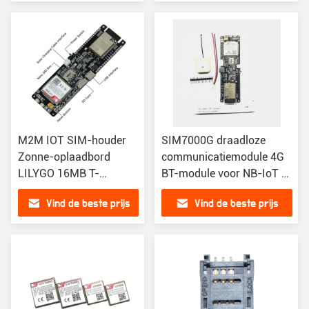
zonne-opladen
M2M IOT SIM-houder
SIM7000G draadloze
Zonne-oplaadbord
communicatiemodule 4G
LILYGO 16MB T-
BT-module voor NB-IoT T-
SIM7000G TTGO
SIM7000G MCU32-
Vind de beste prijs
Vind de beste prijs
ESP32-WROVER-B Chip
WROVER-B
Wireless 18650 module