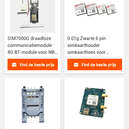
SIM7000G draadloze
0.01g Zwarte 6 pin
communicatiemodule
simkaarthouder
4G BT-module voor NB-
simkaarthoes voor
IoT T-SIM7000G
veelzijdige compatibiliteit
Vind de beste prijs
Vind de beste prijs
MCU32-WROVER-B