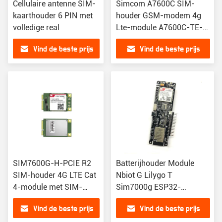
Cellulaire antenne SIM-
Simcom A7600C SIM-
kaarthouder 6 PIN met
houder GSM-modem 4g
volledige real
Lte-module A7600C-TE-
KIT Board GSM-
Vind de beste prijs
Vind de beste prijs
gegevensontvanger
SIM7600G-H-PCIE R2
Batterijhouder Module
SIM-houder 4G LTE Cat
Nbiot G Lilygo T
4-module met SIM-
Sim7000g ESP32-
kaarthouder
WROVER-B WiFi 18560
Vind de beste prijs
Vind de beste prijs
Ontwikkelingsbord voor