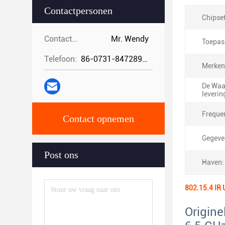
Contactpersonen
Chipset
Contactpersonen:
Mr. Wendy
Toepas
Telefoon:
86-0731-84728962
Merken
De Waa
leverin
Frequen
Contact opnemen
Gegeve
Post ons
Haven:
802.15.4 IR 
Origin