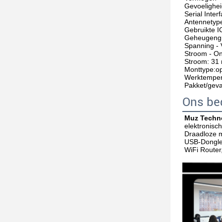
Gevoelighei
Serial Inter
Antennetype
Gebruikte I
Geheugengr
Spanning - 
Stroom - O
Stroom: 31
Monttype:op
Werktempera
Pakket/gev
Ons bed
Muz Techno
elektronisc
Draadloze m
USB-Dongle
WiFi Router