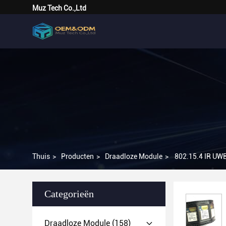
Muz Tech Co.,Ltd
Thuis
>
Producten
>
Draadloze Module
>
802.15.4 IR UWB
Categorieën
Draadloze Module
(158)