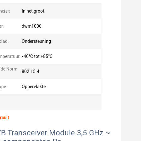
ncier:
In het groot
r:
dwm1000
blad:
Ondersteuning
mperatuur:
-40°C tot +85°C
/de Norm
802.15.4
ype:
Oppervlakte
rcuit
B Transceiver Module 3,5 GHz ~