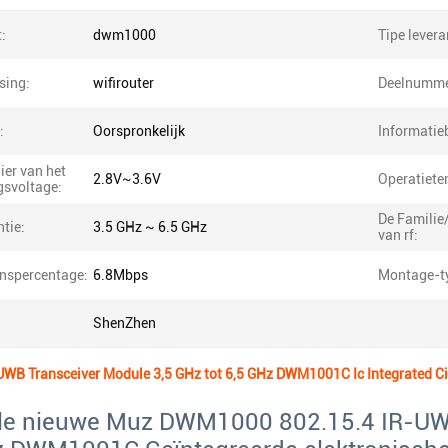
:
dwm1000
Tipe levera
sing:
wifirouter
Deelnumme
:
Oorspronkelijk
Informatie
ier van het
2.8V~3.6V
Operatiete
gsvoltage:
De Familie
tie:
3.5 GHz ~ 6.5 GHz
van rf:
nspercentage:
6.8Mbps
Montage-t
ShenZhen
UWB Transceiver Module 3,5 GHz tot 6,5 GHz DWM1001C Ic Integrated Ci
ele nieuwe Muz DWM1000 802.15.4 IR-UW