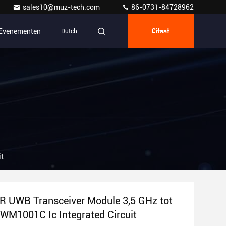
sales10@muz-tech.com
86-0731-84728962
Evenementen
Dutch
Citaat
it
IR UWB Transceiver Module 3,5 GHz tot
WM1001C Ic Integrated Circuit