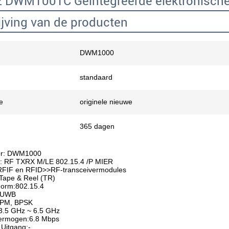
z DWM1001C Geïntegreerde elektronisch
jving van de producten
DWM1000
standaard
e
originele nieuwe
365 dagen
r: DWM1000
g: RF TXRX M/LE 802.15.4 /P MIER
 RFIF en RFID>>RF-transceivermodules
Tape & Reel (TR)
norm:802.15.4
R-UWB
BPM, BPSK
3.5 GHz ~ 6.5 GHz
ermogen:6.8 Mbps
Uitgang:-