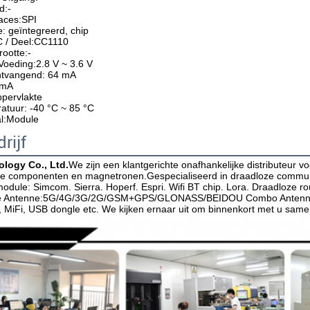
d:-
faces:SPI
: geïntegreerd, chip
C / Deel:CC1110
ootte:-
Voeding:2.8 V ~ 3.6 V
ntvangend: 64 mA
 mA
pervlakte
tuur: -40 °C ~ 85 °C
al:Module
rijf
logy Co., Ltd.
We zijn een klantgerichte onafhankelijke distributeur v
he componenten en magnetronen.Gespecialiseerd in draadloze communi
odule: Simcom. Sierra. Hoperf. Espri. Wifi BT chip. Lora. Draadloze rou
 Antenne:5G/4G/3G/2G/GSM+GPS/GLONASS/BEIDOU Combo Antenna Wir
, MiFi, USB dongle etc. We kijken ernaar uit om binnenkort met u same