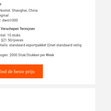
s
rkomst: Shanghai, China
iginal
: dwm1000
t Verschepen Termijnen
ntal: 10 stuks
- $21.50/pieces
tails: standaard exportpakket ((met standaard veilig
mogen: 2000 Stuk/Stukken per Week
ind de beste prijs