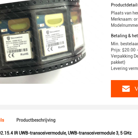
Productdetail
Plaats van he
Merknaam: or
Modelnummer
Betaling & he
Min. bestelaa
Prijs: $20.00 
Verpakking De
pakket)
Levering ver
V
ls
Productbeschrijving
2.15.4 IR UWB-transceivermodule
,
UWB-transceivermodule 3
,
5 GHz