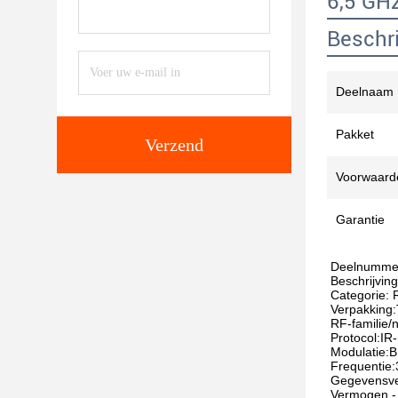
6,5 GH
Beschri
Deelnaam
Pakket
Verzend
Voorwaard
Garantie
Deelnumme
Beschrijvin
Categorie:
Verpakking:
RF-familie/
Protocol:I
Modulatie:
Frequentie:
Gegevensv
Vermogen - 