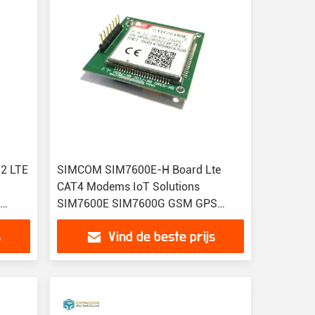
2 LTE
SIMCOM SIM7600E-H Board Lte
CAT4 Modems IoT Solutions
H
SIM7600E SIM7600G GSM GPS
GPRS draadloze module
s
Vind de beste prijs