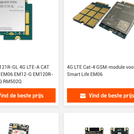
21R-GL 4G LTE-A CAT
4G LTE Cat-4 GSM-module voo
 EM06 EM12-G EM120R-
Smart Life EM06
Q RM502Q
Vind de beste prijs
Vind de beste prij