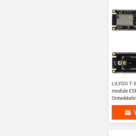
LILYGO T-
module E
Ontwikkeli