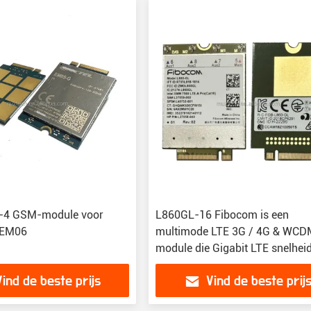
t-4 GSM-module voor
L860GL-16 Fibocom is een
 EM06
multimode LTE 3G / 4G & WC
module die Gigabit LTE snelheid
Vind de beste prijs
Vind de beste prij