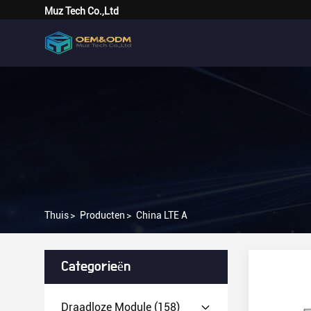
Muz Tech Co.,Ltd
Thuis
>
Producten
>
China LTE A
Categorieën
Draadloze Module
(158)