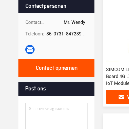
Contactpersonen
Contactpersonen:
Mr. Wendy
Telefoon:
86-0731-84728962
Contact opnemen
SIMCOM L
Board 4G 
IoT Modul
Post ons
T-SIM7000G