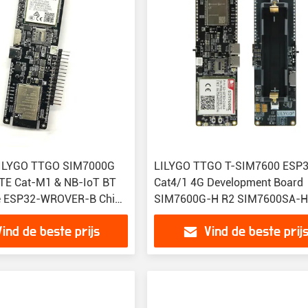
ILYGO TTGO SIM7000G
LILYGO TTGO T-SIM7600 ESP3
LTE Cat-M1 & NB-IoT BT
Cat4/1 4G Development Board
e ESP32-WROVER-B Chip
SIM7600G-H R2 SIM7600SA-
 Ontwikkelingskit
SIM7600E-H SIM7600E-L1C
Vind de beste prijs
Vind de beste prij
SIM7600E M