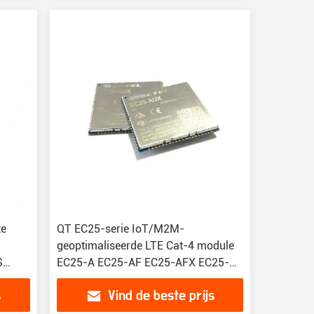
te
QT EC25-serie IoT/M2M-
geoptimaliseerde LTE Cat-4 module
S
EC25-A EC25-AF EC25-AFX EC25-
AU EC25-AUX EC25-E EC25-EUX
s
Vind de beste prijs
EC25-V EC25-M