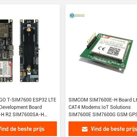
GO T-SIM7600 ESP32 LTE
SIMCOM SIM7600E-H Board L
 Development Board
CAT4 Modems IoT Solutions
-H R2 SIM7600SA-H
SIM7600E SIM7600G GSM GP
-H SIM7600E-L1C
GPRS draadloze module
Vind de beste prijs
Vind de beste prij
 M