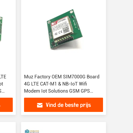
LTE
Muz Factory OEM SIM7000G Board
ot
4G LTE CAT-M1 & NB-IoT Wifi
S
Modem Iot Solutions GSM GPS
0E
GPRS Wireless Module SIM7000E
s
Vind de beste prijs