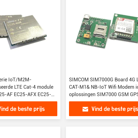
erie IoT/M2M-
SIMCOM SIM7000G Board 4G 
seerde LTE Cat-4 module
CAT-M1& NB-IoT Wifi Modem i
25-AF EC25-AFX EC25-
oplossingen SIM7000 GSM GP
UX EC25-E EC25-EUX
GPRS Wireless Module SIM700
Vind de beste prijs
Vind de beste prij
C25-M
SIM70