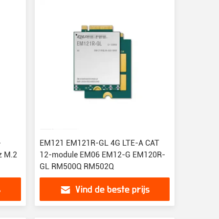
-
EM121 EM121R-GL 4G LTE-A CAT
z M.2
12-module EM06 EM12-G EM120R-
GL RM500Q RM502Q
s
Vind de beste prijs