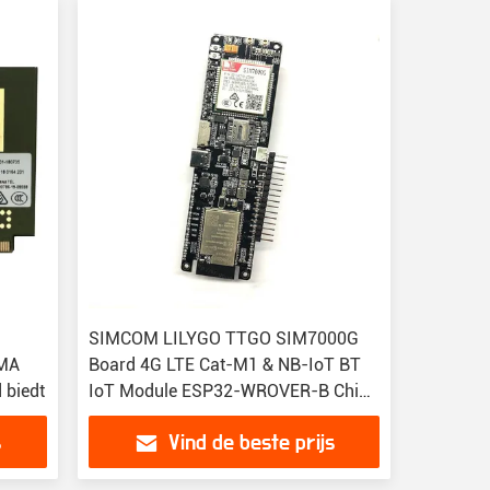
SIMCOM LILYGO TTGO SIM7000G
DMA
Board 4G LTE Cat-M1 & NB-IoT BT
 biedt
IoT Module ESP32-WROVER-B Chip
T-SIM7000G Ontwikkelingskit
s
Vind de beste prijs