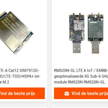
E-A Cat12 SIM7912G-
RM520N-GL LTE A IoT / EMBB
D/LTE-TDD/HSPA+ iot-
geoptimaliseerde 5G Sub-6 GH
e M.2
module RM520N RM520N-GL
Vind de beste prijs
Vind de beste prij