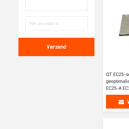
Verzend
QT EC25-s
geoptimali
EC25-A EC
AU EC25-A
EC25-V E