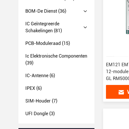
BOM-De Dienst
(36)
IC Geïntegreerde
Schakelingen
(81)
PCB-Moduleraad
(15)
Ic Elektronische Componenten
(39)
EM121 EM1
12-module
IC-Antenne
(6)
GL RM500
IPEX
(6)
SIM-Houder
(7)
UFI Dongle
(3)