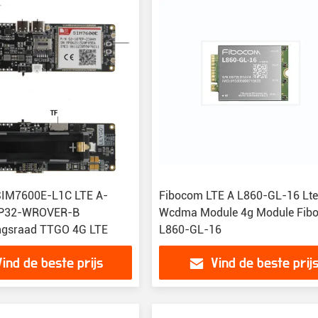
SIM7600E-L1C LTE A-
Fibocom LTE A L860-GL-16 Lte
SP32-WROVER-B
Wcdma Module 4g Module Fib
ngsraad TTGO 4G LTE
L860-GL-16
Vind de beste prijs
Vind de beste prij