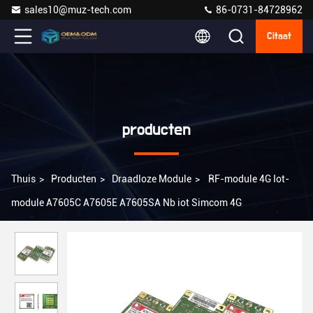
sales10@muz-tech.com
86-0731-84728962
Citaat
producten
Thuis
>
Producten
>
Draadloze Module
>
RF-module 4G Iot-
module A7605C A7605E A7605SA Nb iot Simcom 4G