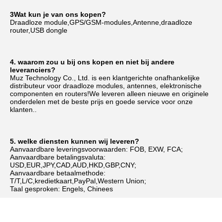
3Wat kun je van ons kopen?
Draadloze module,GPS/GSM-modules,Antenne,draadloze 
router,USB dongle
4. waarom zou u bij ons kopen en niet bij andere 
leveranciers?
Muz Technology Co., Ltd. is een klantgerichte onafhankelijke 
distributeur voor draadloze modules, antennes, elektronische 
componenten en routers!We leveren alleen nieuwe en originele 
onderdelen met de beste prijs en goede service voor onze 
klanten..
5. welke diensten kunnen wij leveren?
Aanvaardbare leveringsvoorwaarden: FOB, EXW, FCA;
Aanvaardbare betalingsvaluta: 
USD,EUR,JPY,CAD,AUD,HKD,GBP,CNY;
Aanvaardbare betaalmethode: 
T/T,L/C,kredietkaart,PayPal,Western Union;
Taal gesproken: Engels, Chinees
Tags:
ME909s-120 PCIE V2 Wireless IoT Module