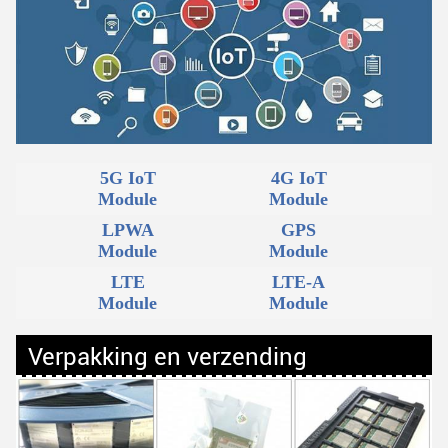
5G IoT
4G IoT
Module
Module
LPWA
GPS
Module
Module
LTE
LTE-A
Module
Module
Verpakking en verzending