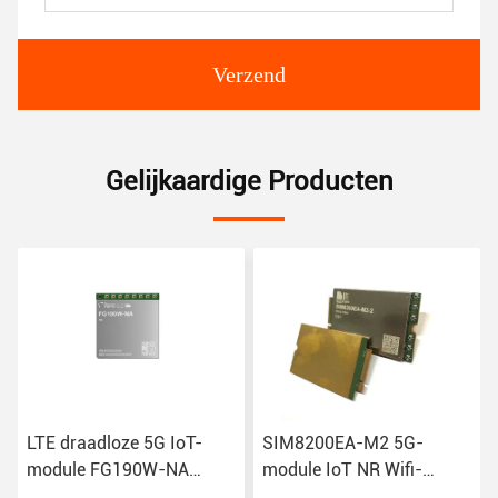
Verzend
Gelijkaardige Producten
LTE draadloze 5G IoT-
SIM8200EA-M2 5G-
module FG190W-NA
module IoT NR Wifi-
FG180-NA FM190-GL IoT
modems R15 NSA SA