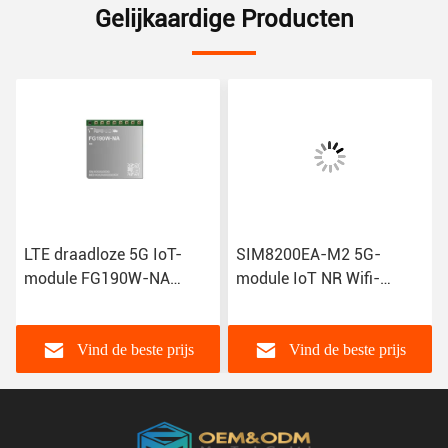
Gelijkaardige Producten
LTE draadloze 5G IoT-
SIM8200EA-M2 5G-
module FG190W-NA
module IoT NR Wifi-
FG180-NA FM190-GL IoT
modems R15 NSA SA
GSM Gprs-module
Sub-6GHz M.2 draadloze
module Sim8300G
Vind de beste prijs
Vind de beste prijs