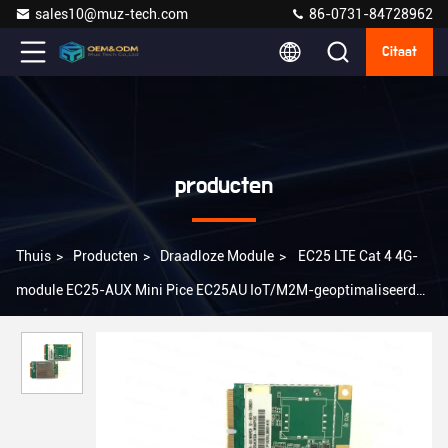
sales10@muz-tech.com
86-0731-84728962
Citaat
producten
Thuis
>
Producten
>
Draadloze Module
>
EC25 LTE Cat 4 4G-
module EC25-AUX Mini Pice EC25AU IoT/M2M-geoptimaliseerd
voor IoT-apparaten