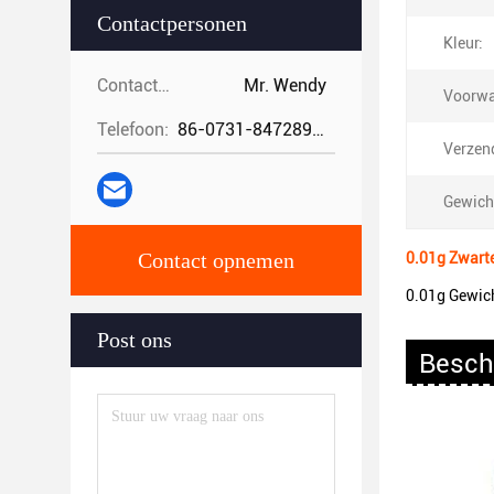
Contactpersonen
Kleur:
Contactpersonen:
Mr. Wendy
Voorwa
Telefoon:
86-0731-84728962
Verzend
Gewich
Contact opnemen
0.01g Zwarte
0.01g Gewich
Post ons
Besch