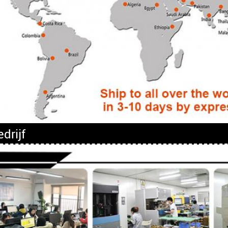
drijf