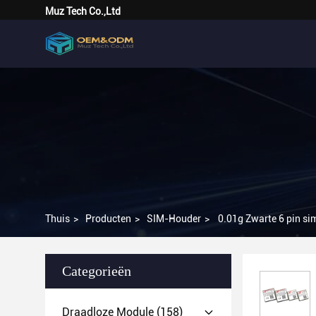
Muz Tech Co.,Ltd
Thuis
>
Producten
>
SIM-Houder
>
0.01g Zwarte 6 pin si
Categorieën
Draadloze Module
(158)