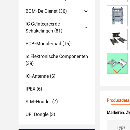
BOM-De Dienst
(36)
IC Geïntegreerde
Schakelingen
(81)
PCB-Moduleraad
(15)
Ic Elektronische Componenten
(39)
IC-Antenne
(6)
IPEX
(6)
Productdetai
SIM-Houder
(7)
Markeren:
Zw
UFI Dongle
(3)
Type: