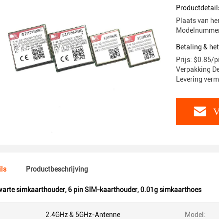
Productdetail
Plaats van he
Modelnummer:
Betaling & he
Prijs: $0.85/
Verpakking De
Levering ver
V
ls
Productbeschrijving
arte simkaarthouder
,
6 pin SIM-kaarthouder
,
0.01g simkaarthoes
2.4GHz & 5GHz-Antenne
Model: