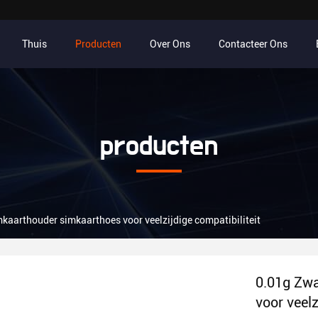
Thuis
Producten
Over Ons
Contacteer Ons
producten
mkaarthouder simkaarthoes voor veelzijdige compatibiliteit
0.01g Zwa
voor veelz