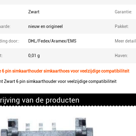
Zwart
Garantie:
arde:
nieuw en origineel
Pakket:
ing door::
DHL/Fedex/Aramex/EMS
Meer detail
t:
0,01 g
Haven:
 6 pin simkaarthouder simkaarthoes voor veelzijdige compatibiliteit
t Zwart 6 pin simkaarthouder voor veelzijdige compatibiliteit
rijving van de producten