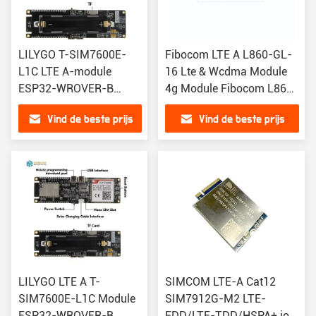
LILYGO T-SIM7600E-
Fibocom LTE A L860-GL-
L1C LTE A-module
16 Lte & Wcdma Module
ESP32-WROVER-B
4g Module Fibocom L860-
Ontwikkelingsraad
GL-16
Vind de beste prijs
Vind de beste prijs
TTGO 4G LTE
LILYGO LTE A T-
SIMCOM LTE-A Cat12
SIM7600E-L1C Module
SIM7912G-M2 LTE-
ESP32-WROVER-B
FDD/LTE-TDD/HSPA+ iot-