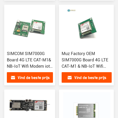
draadloze module
EUX EC25-V EC25-M
SIMCOM SIM7000G
Muz Factory OEM
Board 4G LTE CAT-M1&
SIM7000G Board 4G LTE
NB-IoT Wifi Modem iot
CAT-M1 & NB-IoT Wifi
oplossingen SIM7000
Modem Iot Solutions GSM
Vind de beste prijs
Vind de beste prijs
GSM GPS GPRS
GPS GPRS Wireless
Wireless Module
Module SIM7000E
SIM7000E SIM70