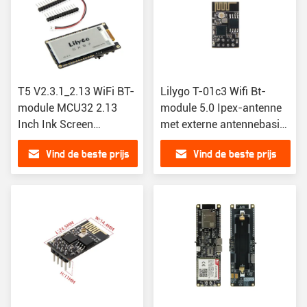
T5 V2.3.1_2.13 WiFi BT-
Lilygo T-01c3 Wifi Bt-
module MCU32 2.13
module 5.0 Ipex-antenne
Inch Ink Screen
met externe antennebasis
Development Board E-
Esp32-C3
Vind de beste prijs
Vind de beste prijs
Paper Screen Nieuwe
bestuurder chip DE