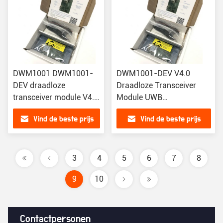
DWM1001 DWM1001-
DWM1001-DEV V4.0
DEV draadloze
Draadloze Transceiver
transceiver module V4.0
Module UWB
UWB Development
Ontwikkelingsraad Uwb
Vind de beste prijs
Vind de beste prijs
Board
Locatie DWM1001C
DWM1000
3
4
5
6
7
8
9
10
Contactpersonen