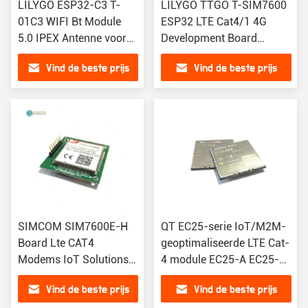
LILYGO ESP32-C3 T-
LILYGO TTGO T-SIM7600
01C3 WIFI Bt Module
ESP32 LTE Cat4/1 4G
5.0 IPEX Antenne voor
Development Board
ESP-01 met externe
SIM7600G-H R2
Vind de beste prijs
Vind de beste prijs
antennebasis ESP32-C3
SIM7600SA-H SIM7600E-
Antenne
H SIM7600E-L1C
SIM7600E M
SIMCOM SIM7600E-H
QT EC25-serie IoT/M2M-
Board Lte CAT4
geoptimaliseerde LTE Cat-
Modems IoT Solutions
4 module EC25-A EC25-
SIM7600E SIM7600G
AF EC25-AFX EC25-AU
Vind de beste prijs
Vind de beste prijs
GSM GPS GPRS
EC25-AUX EC25-E EC25-