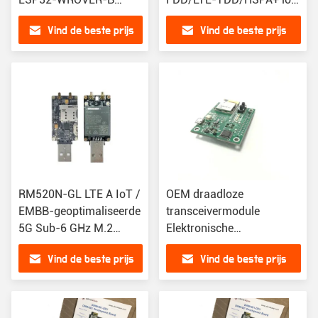
Ontwikkelingsbord
module type M.2
Vind de beste prijs
Vind de beste prijs
RM520N-GL LTE A IoT /
OEM draadloze
EMBB-geoptimaliseerde
transceivermodule
5G Sub-6 GHz M.2
Elektronische
module RM520N
componenten DWM1001-
Vind de beste prijs
Vind de beste prijs
RM520N-GL
DEV