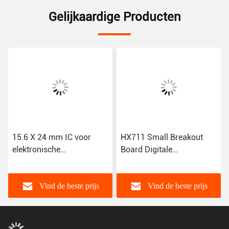
Gelijkaardige Producten
15.6 X 24 mm IC voor
HX711 Small Breakout
elektronische
Board Digitale
componenten
ladingcellen
MIC29302AWD-TR
weegdruksensor Dual
Channel 24 Bit Precision
Vind de beste prijs
Vind de beste prijs
A/D module