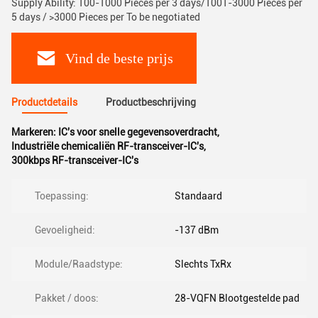
Supply Ability: 100-1000 Pieces per 3 days/1001-3000 Pieces per
5 days / >3000 Pieces per To be negotiated
Vind de beste prijs
Productdetails
Productbeschrijving
Markeren:
IC's voor snelle gegevensoverdracht
,
Industriële chemicaliën RF-transceiver-IC's
,
300kbps RF-transceiver-IC's
Toepassing:
Standaard
Gevoeligheid:
-137 dBm
Module/Raadstype:
Slechts TxRx
Pakket / doos:
28-VQFN Blootgestelde pad