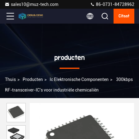
sales10@muz-tech.com
86-0731-84728962
Citaat
producten
Thuis
>
Producten
>
Ic Elektronische Componenten
>
300kbps
RF-transceiver-IC's voor industriële chemicaliën