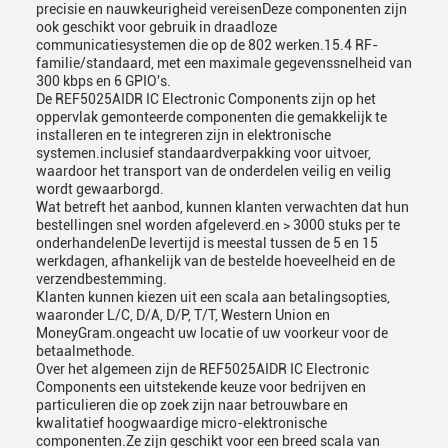
precisie en nauwkeurigheid vereisenDeze componenten zijn
ook geschikt voor gebruik in draadloze
communicatiesystemen die op de 802 werken.15.4 RF-
familie/standaard, met een maximale gegevenssnelheid van
300 kbps en 6 GPIO's.
De REF5025AIDR IC Electronic Components zijn op het
oppervlak gemonteerde componenten die gemakkelijk te
installeren en te integreren zijn in elektronische
systemen.inclusief standaardverpakking voor uitvoer,
waardoor het transport van de onderdelen veilig en veilig
wordt gewaarborgd.
Wat betreft het aanbod, kunnen klanten verwachten dat hun
bestellingen snel worden afgeleverd.en > 3000 stuks per te
onderhandelenDe levertijd is meestal tussen de 5 en 15
werkdagen, afhankelijk van de bestelde hoeveelheid en de
verzendbestemming.
Klanten kunnen kiezen uit een scala aan betalingsopties,
waaronder L/C, D/A, D/P, T/T, Western Union en
MoneyGram.ongeacht uw locatie of uw voorkeur voor de
betaalmethode.
Over het algemeen zijn de REF5025AIDR IC Electronic
Components een uitstekende keuze voor bedrijven en
particulieren die op zoek zijn naar betrouwbare en
kwalitatief hoogwaardige micro-elektronische
componenten.Ze zijn geschikt voor een breed scala van