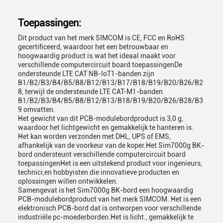
Toepassingen:
Dit product van het merk SIMCOM is CE, FCC en RoHS
gecertificeerd, waardoor het een betrouwbaar en
hoogwaardig product is.wat het ideaal maakt voor
verschillende computercircuit board toepassingenDe
ondersteunde LTE CAT NB-IoT1-banden zijn
B1/B2/B3/B4/B5/B8/B12/B13/B17/B18/B19/B20/B26/B2
8, terwijl de ondersteunde LTE CAT-M1-banden
B1/B2/B3/B4/B5/B8/B12/B13/B18/B19/B20/B26/B28/B3
9 omvatten.
Het gewicht van dit PCB-modulebordproduct is 3,0 g,
waardoor het lichtgewicht en gemakkelijk te hanteren is.
Het kan worden verzonden met DHL, UPS of EMS,
afhankelijk van de voorkeur van de koper.Het Sim7000g BK-
bord ondersteunt verschillende computercircuit board
toepassingenHet is een uitstekend product voor ingenieurs,
technici,en hobbyisten die innovatieve producten en
oplossingen willen ontwikkelen.
Samengevat is het Sim7000g BK-bord een hoogwaardig
PCB-modulebordproduct van het merk SIMCOM. Het is een
elektronisch PCB-bord dat is ontworpen voor verschillende
industriële pc-moederborden.Het is licht., gemakkelijk te