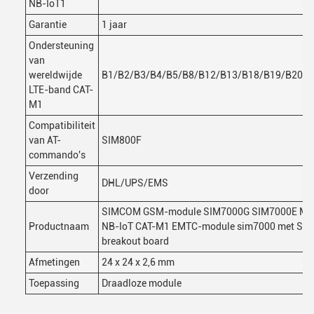
NB-IoT1
Garantie
1 jaar
Ondersteuning
van
wereldwijde
B1/B2/B3/B4/B5/B8/B12/B13/B18/B19/B20/B
LTE-band CAT-
M1
Compatibiliteit
van AT-
SIM800F
commando's
Verzending
DHL/UPS/EMS
door
SIMCOM GSM-module SIM7000G SIM7000E Mini
Productnaam
NB-IoT CAT-M1 EMTC-module sim7000 met SIM-
breakout board
Afmetingen
24 x 24 x 2,6 mm
Toepassing
Draadloze module