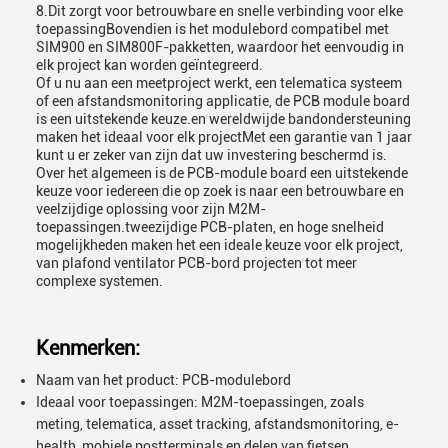
8.Dit zorgt voor betrouwbare en snelle verbinding voor elke
toepassingBovendien is het modulebord compatibel met
SIM900 en SIM800F-pakketten, waardoor het eenvoudig in
elk project kan worden geïntegreerd.
Of u nu aan een meetproject werkt, een telematica systeem
of een afstandsmonitoring applicatie, de PCB module board
is een uitstekende keuze.en wereldwijde bandondersteuning
maken het ideaal voor elk projectMet een garantie van 1 jaar
kunt u er zeker van zijn dat uw investering beschermd is.
Over het algemeen is de PCB-module board een uitstekende
keuze voor iedereen die op zoek is naar een betrouwbare en
veelzijdige oplossing voor zijn M2M-
toepassingen.tweezijdige PCB-platen, en hoge snelheid
mogelijkheden maken het een ideale keuze voor elk project,
van plafond ventilator PCB-bord projecten tot meer
complexe systemen.
Kenmerken:
Naam van het product: PCB-modulebord
Ideaal voor toepassingen: M2M-toepassingen, zoals
meting, telematica, asset tracking, afstandsmonitoring, e-
health, mobiele postterminals en delen van fietsen