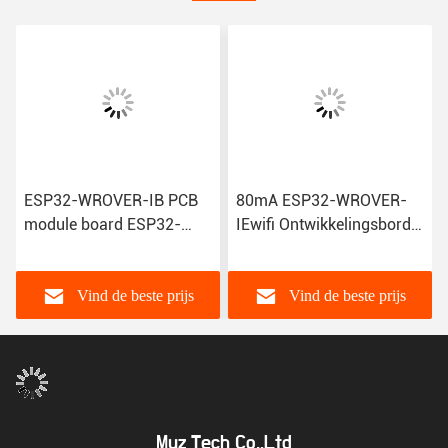
ESP32-WROVER-IB PCB
80mA ESP32-WROVER-
module board ESP32-
IEwifi Ontwikkelingsbord
WROVER-IE WiFi met 38
Ontwikkelingsbord WiFi-
pins en 4/8/16 MB
module voor ESP32
PSRAM
Wrover
Vind de beste prijs
Vind de beste prijs
Muz Tech Co.,Ltd