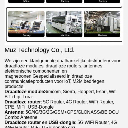
Muz Technology Co., Ltd.
We zijn een klantgerichte onafhankelijke distributeur voor
draadloze modules, draadloze routers, antennes,
elektronische componenten en
magnetronen.Gespecialiseerd in draadloze
communicatieproducten voor IoT, M2M bedriegen
productie.
Draadloze module
Simcom, Sierra, Hopperf, Espri, Wifi
BT chip, Lora.
Draadloze router
: 5G Router, 4G Router, WiFi Router,
CPE, MiFi, USB-Dongle
Antenne
: 5G/4G/3G/2G/GSM+GPS/GLONASS/BEIDOU
Combo Antenne
Draadloze router en USB-dongle
: 5G WiFi Router, 4G
WiFi Router, MiFi, USB dongle enz.