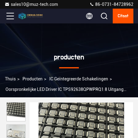
sales10@muz-tech.com
86-0731-84728962
Citaat
producten
Thuis
>
Producten
>
IC Geïntegreerde Schakelingen
>
Oorspronkelijke LED Driver IC TPS92638QPWPRQ1 8 Uitgang
Lineaire analoog 70mA 20-HTSSOP PWM Dimming