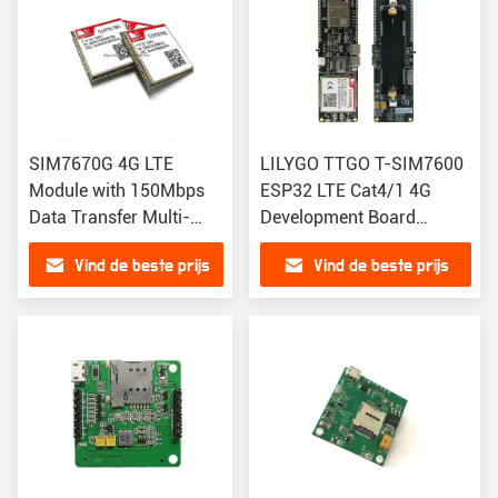
SIM7670G 4G LTE
LILYGO TTGO T-SIM7600
Module with 150Mbps
ESP32 LTE Cat4/1 4G
Data Transfer Multi-
Development Board
Band LTE-FDD for IoT
SIM7600G-H R2
Vind de beste prijs
Vind de beste prijs
Applications in LGA
SIM7600SA-H SIM7600E-
Package
H SIM7600E-L1C
SIM7600E M