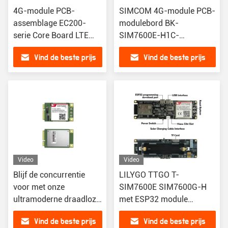
4G-module PCB-
SIMCOM 4G-module PCB-
assemblage EC200-
modulebord BK-
serie Core Board LTE
SIM7600E-H1C-
Cat4 IoT draadloze
ontwikkelingsbord LTE
Vind de beste prijs
Vind de beste prijs
module ontwikkeling
NB-IoT-module
Core Board EC200A-CN
EC200A-AU
Video
Video
Blijf de concurrentie
LILYGO TTGO T-
voor met onze
SIM7600E SIM7600G-H
ultramoderne draadloze
met ESP32 module
module
ESP32-WROVER WiFi BLE
Vind de beste prijs
Vind de beste prijs
18560 accuhouder