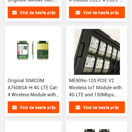
RC7620 RC7620-1 4G
AF EC25-AFX EC25-AU
Vind de beste prijs
Vind de beste prijs
LTE Cat4 M2M
EC25-AUX EC25-E EC25-
Draadloze IOT
EUX EC25-V EC25-M
Original SIMCOM
ME909s-120 PCIE V2
A7608SA-H 4G LTE Cat-
Wireless IoT Module with
4 Wireless Module with
4G LTE and 150Mbps
150Mbps Downlink Mini
Downlink for Industrial
Vind de beste prijs
Vind de beste prijs
PCIe Module
M2M Applications