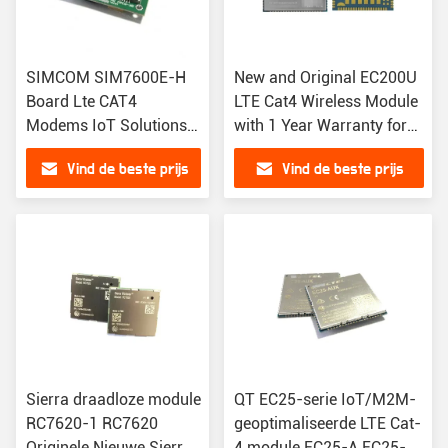
SIMCOM SIM7600E-H
New and Original EC200U
Board Lte CAT4
LTE Cat4 Wireless Module
Modems IoT Solutions
with 1 Year Warranty for
SIM7600E SIM7600G
M2M Applications
Vind de beste prijs
Vind de beste prijs
GSM GPS GPRS
draadloze module
Sierra draadloze module
QT EC25-serie IoT/M2M-
RC7620-1 RC7620
geoptimaliseerde LTE Cat-
Originele Nieuwe Sierra
4 module EC25-A EC25-