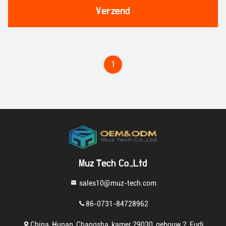
Verzend
1
Muz Tech Co.,Ltd
sales10@muz-tech.com
86-0731-84728962
China, Hunan, Changsha, kamer 29030, gebouw 2, Fudi