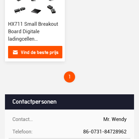
HX711 Small Breakout
Board Digitale
ladingcellen
weegdruksensor Dual
Vind de beste prijs
Channel 24 Bit Precision
A/D module
1
Contactpersonen
Contactpersonen:
Mr. Wendy
Telefoon:
86-0731-84728962